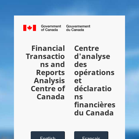
C
a
n
Financial
Centre
a
Transactio
d'analyse
d
ns and
des
a
Reports
opérations
Analysis
et
.
Centre of
déclaratio
c
Canada
ns
a
financières
du Canada
English
Français