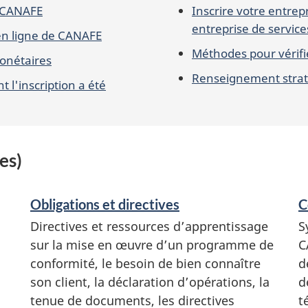
à CANAFE
Inscrire votre entrep
entreprise de servic
 en ligne de CANAFE
Méthodes pour vérifie
monétaires
Renseignement stra
 l'inscription a été
es)
Obligations et directives
C
Directives et ressources d’apprentissage
S
sur la mise en œuvre d’un programme de
C
conformité, le besoin de bien connaître
d
son client, la déclaration d’opérations, la
d
tenue de documents, les directives
t