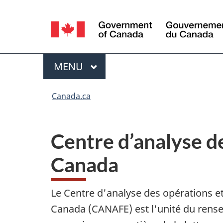
Sélection
de
la
Menu
MENU
PRINCIPAL
langue
Vous
Canada.ca
êtes
ici
Centre d’analyse de
:
Canada
Le Centre d'analyse des opérations et
Canada (CANAFE) est l'unité du rense