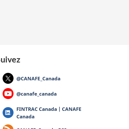
Suivez
X:
@CANAFE_Canada
YouTube
@canafe_canada
Sign
FINTRAC Canada | CANAFE
In
Canada
|