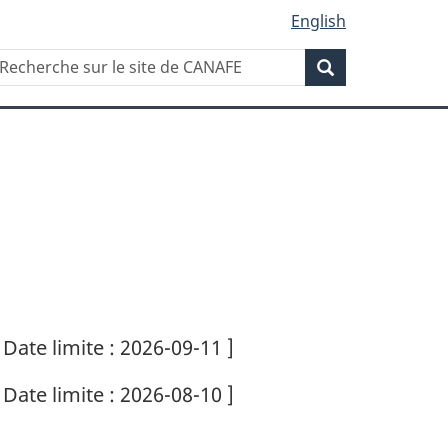
English
Recherche
echerche
Recherche
ur
ite
e
ANAFE
 Date limite : 2026-09-11 ]
 Date limite : 2026-08-10 ]