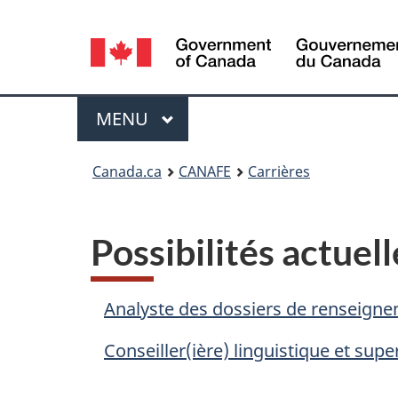
Sélection
de
la
Menu
MENU
PRINCIPAL
langue
Vous
Canada.ca
CANAFE
Carrières
êtes
ici
Possibilités actuell
:
Analyste des dossiers de renseign
Conseiller(ière) linguistique et supe