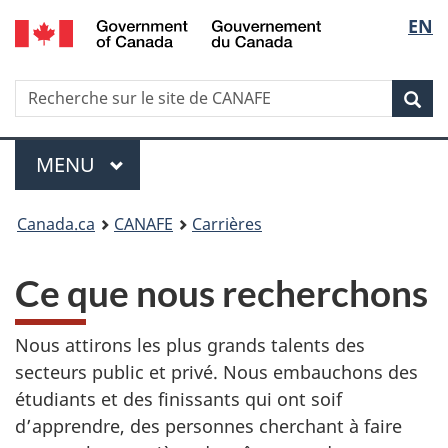
/
Sélec
EN
Passer
Passer
Passer
Government
au
à
à
de
of
contenu
Au
la
Canada
Recherche
Recherche
principal
sujet
version
Rec
la
sur
du
HTML
le
gouvernement
simplifiée
langu
Menu
site
MENU
PRINCIPAL
de
Vous
CANAFE
Canada.ca
CANAFE
Carrières
êtes
Ce que nous recherchons
ici
:
Nous attirons les plus grands talents des
secteurs public et privé. Nous embauchons des
étudiants et des finissants qui ont soif
d’apprendre, des personnes cherchant à faire