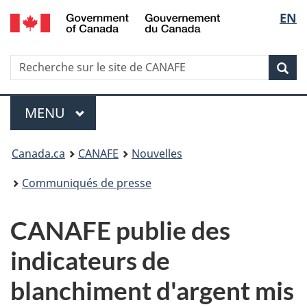
/
Sélec
EN
Passer
Passer
Passer
Government
au
à
à
de
of
contenu
Au
la
Canada
Recherche
Recherche
principal
sujet
version
Rec
la
sur
du
HTML
le
gouvernement
simplifiée
langu
Menu
site
MENU
PRINCIPAL
de
Vous
CANAFE
Canada.ca
CANAFE
Nouvelles
êtes
Communiqués de presse
ici
CANAFE publie des
:
indicateurs de
blanchiment d'argent mis