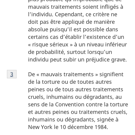
mauvais traitements soient infligés à
l’individu. Cependant, ce critère ne
doit pas être appliqué de manière
absolue puisqu’il est possible dans
certains cas d’établir l’existence d’un
« risque sérieux » à un niveau inférieur
de probabilité, surtout lorsqu’un
individu peut subir un préjudice grave.
Note
De « mauvais traitements » signifient
Retour à la référence de la note de bas de page
3
de
de la torture ou de toutes autres
bas
peines ou de tous autres traitements
de
cruels, inhumains ou dégradants, au
page
sens de la Convention contre la torture
3
et autres peines ou traitements cruels,
inhumains ou dégradants, signée à
New York le 10 décembre 1984.