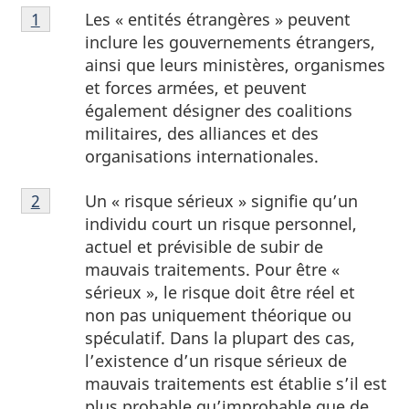
Note
Les « entités étrangères » peuvent
Retour à la référence de la note de bas de page
1
de
inclure les gouvernements étrangers,
bas
ainsi que leurs ministères, organismes
de
et forces armées, et peuvent
page
également désigner des coalitions
1
militaires, des alliances et des
organisations internationales.
Note
Un « risque sérieux » signifie qu’un
Retour à la référence de la note de bas de page
2
de
individu court un risque personnel,
bas
actuel et prévisible de subir de
de
mauvais traitements. Pour être «
page
sérieux », le risque doit être réel et
2
non pas uniquement théorique ou
spéculatif. Dans la plupart des cas,
l’existence d’un risque sérieux de
mauvais traitements est établie s’il est
plus probable qu’improbable que de