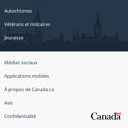
Autochtones
Vétérans et militaires
Jeunesse
Organisation
Médias sociaux
du
Applications mobiles
gouvernement
du
À propos de Canada.ca
Canada
Avis
Confidentialité