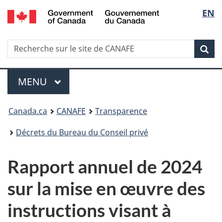
/
Sélec
EN
Passer
Passer
Passer
Government
au
à
à
de
of
contenu
Au
la
Canada
Recherche
Recherche
principal
sujet
version
Rec
la
sur
du
HTML
le
gouvernement
simplifiée
langu
Menu
site
MENU
PRINCIPAL
de
Vous
CANAFE
Canada.ca
CANAFE
Transparence
êtes
Décrets du Bureau du Conseil privé
ici
Rapport annuel de 2024
:
sur la mise en œuvre des
instructions visant à