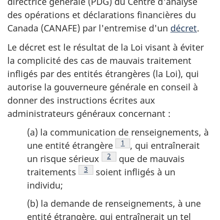
directrice générale (PDG) du Centre d'analyse
des opérations et déclarations financières du
Canada (CANAFE) par l'entremise d'un
décret
.
Le décret est le résultat de la Loi visant à éviter
la complicité des cas de mauvais traitement
infligés par des entités étrangères (la Loi), qui
autorise la gouverneure générale en conseil à
donner des instructions écrites aux
administrateurs généraux concernant :
(a) la communication de renseignements, à
Note de bas de page
1
une entité étrangère
, qui entraînerait
Note de bas de page
2
un risque sérieux
que de mauvais
Note de bas de page
3
traitements
soient infligés à un
individu;
(b) la demande de renseignements, à une
entité étrangère, qui entraînerait un tel