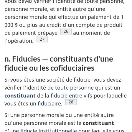
Vous devez vérifier l'identité de toute personne,
personne morale, et entité autre qu'une
personne morale qui effectue un paiement de 1
000 $ ou plus au crédit d'un compte de produit
Note de bas de page
26
de paiement prépayé
au moment de
Note de bas de page
27
l'opération.
n. Fiducies — constituants d'une
fiducie ou les cofiduciaires
Si vous êtes une société de fiducie, vous devez
vérifier l'identité de toute personne qui est un
constituant
de la
fiducie entre vifs
pour laquelle
Note de bas de page
28
vous êtes un
fiduciaire
.
Si une personne morale ou une entité autre
qu'une personne morale est le
constituant
d'une
fiducie institutionnelle
pour laquelle vous