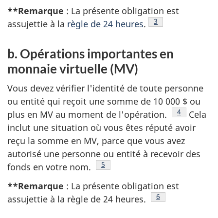
**Remarque
: La présente obligation est
Note de bas de pa
3
assujettie à la
règle de 24 heures
.
b. Opérations importantes en
monnaie virtuelle (MV)
Vous devez vérifier l'identité de toute personne
ou entité qui reçoit une somme de 10 000 $ ou
Note de bas
4
plus en MV au moment de l'opération.
Cela
inclut une situation où vous êtes réputé avoir
reçu la somme en MV, parce que vous avez
autorisé une personne ou entité à recevoir des
Note de bas de page
5
fonds en votre nom.
**Remarque
: La présente obligation est
Note de bas de pa
6
assujettie à la règle de 24 heures.