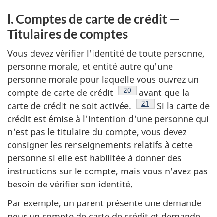
l. Comptes de carte de crédit —
Titulaires de comptes
Vous devez vérifier l'identité de toute personne,
personne morale, et entité autre qu'une
personne morale pour laquelle vous ouvrez un
Note de bas de page
20
compte de carte de crédit
avant que la
Note de bas de page
21
carte de crédit ne soit activée.
Si la carte de
crédit est émise à l'intention d'une personne qui
n'est pas le titulaire du compte, vous devez
consigner les renseignements relatifs à cette
personne si elle est habilitée à donner des
instructions sur le compte, mais vous n'avez pas
besoin de vérifier son identité.
Par exemple, un parent présente une demande
pour un compte de carte de crédit et demande