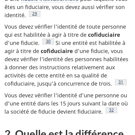
êtes un fiduciaire, vous devez aussi vérifier son
Note de bas de page
29
identité.
Vous devez vérifier l'identité de toute personne
qui est habilitée à agir à titre de
cofiduciaire
Note de bas de page
30
d'une fiducie.
Si une entité est habilitée à
agir à titre de
cofiduciaire
d'une fiducie, vous
devez vérifier l'identité des personnes habilitées
à donner des instructions relativement aux
activités de cette entité en sa qualité de
Note de
31
cofiduciaire, jusqu'à concurrence de trois.
Vous devez vérifier l'identité d'une personne ou
d'une entité dans les 15 jours suivant la date où
Note de bas
32
la société de fiducie devient fiduciaire.
2. Quelle est la différence