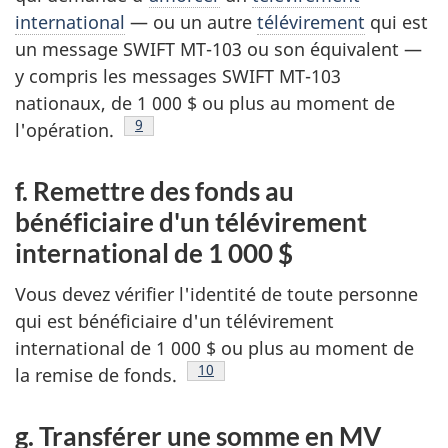
international
— ou un autre
télévirement
qui est
un message SWIFT MT-103 ou son équivalent —
y compris les messages SWIFT MT-103
nationaux, de 1 000 $ ou plus au moment de
Note de bas de page
9
l'opération.
f. Remettre des fonds au
bénéficiaire d'un télévirement
international de 1 000 $
Vous devez vérifier l'identité de toute personne
qui est bénéficiaire d'un télévirement
international de 1 000 $ ou plus au moment de
Note de bas de page
10
la remise de fonds.
g. Transférer une somme en MV