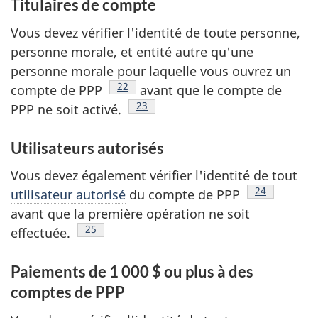
Titulaires de compte
Vous devez vérifier l'identité de toute personne,
personne morale, et entité autre qu'une
personne morale pour laquelle vous ouvrez un
Note de bas de page
22
compte de PPP
avant que le compte de
Note de bas de page
23
PPP ne soit activé.
Utilisateurs autorisés
Vous devez également vérifier l'identité de tout
Note de bas 
24
utilisateur autorisé
du compte de PPP
avant que la première opération ne soit
Note de bas de page
25
effectuée.
Paiements de 1 000 $ ou plus à des
comptes de PPP