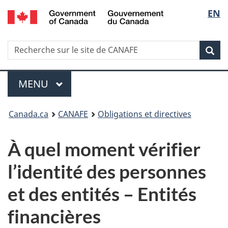
/
Sélec
EN
Passer
Passer
Passer
Government
au
à
à
de
of
contenu
Au
la
Canada
Recherche
Recherche
principal
sujet
version
Rec
la
sur
du
HTML
le
gouvernement
simplifiée
langu
Menu
site
MENU
PRINCIPAL
de
Vous
CANAFE
Canada.ca
CANAFE
Obligations et directives
êtes
À quel moment vérifier
ici
l’identité des personnes
:
et des entités – Entités
financières