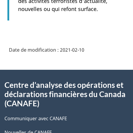
des activités terroristes d'actualité,
nouvelles ou qui refont surface.
Date de modification :
2021-02-10
À
Centre d’analyse des opérations et
propos
déclarations financières du Canada
de
(CANAFE)
ce
Communiquer avec CANAFE
site
Nouvelles de CANAFE