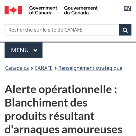
/
Sélec
EN
Passer
Passer
Passer
Government
au
à
à
de
of
contenu
Au
la
Canada
Recherche
Recherche
principal
sujet
version
Rec
la
sur
du
HTML
le
gouvernement
simplifiée
langu
Menu
site
MENU
PRINCIPAL
de
Vous
CANAFE
Canada.ca
CANAFE
Renseignement stratégique
êtes
Alerte opérationnelle :
ici
Blanchiment des
:
produits résultant
d'arnaques amoureuses