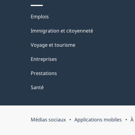
Thèmes
Emplois
et
Immigration et citoyenneté
sujets
Voyage et tourisme
Entreprises
Prestations
Santé
Médias sociaux
Applications mobiles
À
Organisation
du