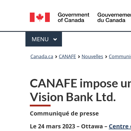
Sélection
de
la
Menu
MENU
PRINCIPAL
langue
Vous
Canada.ca
CANAFE
Nouvelles
Communiq
êtes
ici
CANAFE impose une 
:
Vision Bank Ltd.
Communiqué de presse
Le 24 mars 2023 – ⁠Ottawa – ⁠
Centre 