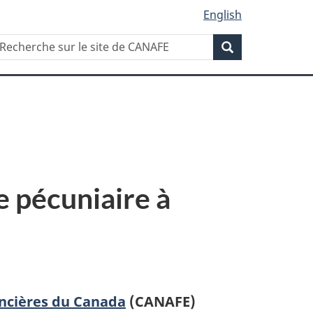
English
Recherche
echerche
Recherche
ur
ite
e
ANAFE
 pécuniaire à
ancières du Canada
(CANAFE)