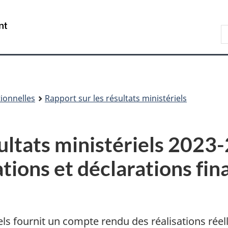
Passer
Passer
Passer
au
à
à
/
R
contenu
Au
la
Government
s
principal
sujet
version
of
le
du
HTML
Canada
s
gouvernement
simplifiée
d
C
ionnelles
Rapport sur les résultats ministériels
sultats ministériels 202
ations et déclarations fi
els fournit un compte rendu des réalisations réel