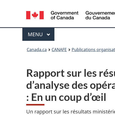
Sélection
de
la
Menu
MENU
PRINCIPAL
langue
Vous
Canada.ca
CANAFE
Publications organisat
êtes
ici
Rapport sur les ré
:
d’analyse des opér
: En un coup d’œil
Un rapport sur les résultats ministéri