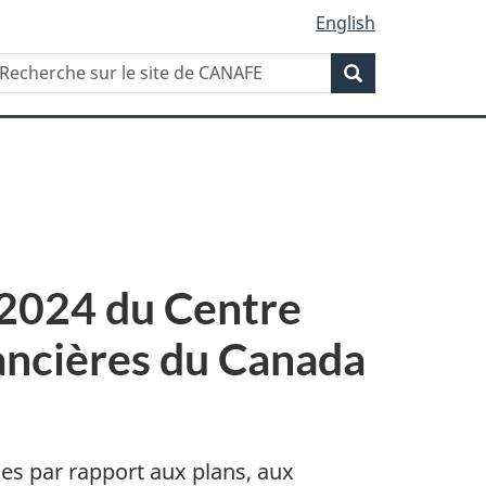
English
Recherche
echerche
Recherche
ur
ite
e
ANAFE
3-2024 du Centre
nancières du Canada
les par rapport aux plans, aux