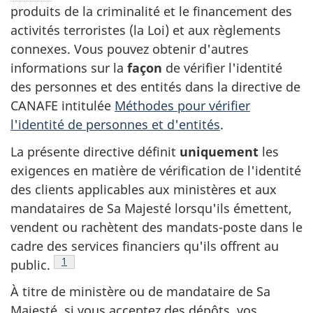
produits de la criminalité et le financement des
activités terroristes (la Loi) et aux règlements
connexes. Vous pouvez obtenir d'autres
informations sur la
façon
de vérifier l'identité
des personnes et des entités dans la directive de
CANAFE intitulée
Méthodes pour vérifier
l'identité de personnes et d'entités
.
La présente directive définit
uniquement
les
exigences en matière de vérification de l'identité
des clients applicables aux ministères et aux
mandataires de Sa Majesté lorsqu'ils émettent,
vendent ou rachètent des mandats-poste dans le
cadre des services financiers qu'ils offrent au
Note de bas de page
1
public.
À titre de ministère ou de mandataire de Sa
Majesté, si vous acceptez des dépôts, vos