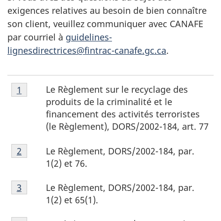
exigences relatives au besoin de bien connaître
son client, veuillez communiquer avec CANAFE
par courriel à
guidelines-
lignesdirectrices@fintrac-canafe.gc.ca
.
Note
Le Règlement sur le recyclage des
Retour à la référence de la note de bas de page
1
de
produits de la criminalité et le
bas
financement des activités terroristes
de
(le Règlement), DORS/2002-184, art. 77
page
Note
1
Le Règlement, DORS/2002-184, par.
Retour à la référence de la note de bas de page
2
de
1(2) et 76.
bas
Note
de
Le Règlement, DORS/2002-184, par.
Retour à la référence de la note de bas de page
3
de
page
1(2) et 65(1).
bas
2
Note
de