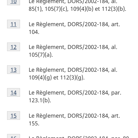
Le Règlement, DORS/2002-184, al.
Retour à la référence de la note de bas de page
10
de
page
85(1), 105(7)(c), 109(4)(b) et 112(3)(b).
bas
9
Note
de
Le Règlement, DORS/2002-184, art.
Retour à la référence de la note de bas de page
11
de
page
104.
bas
10
Note
de
Le Règlement, DORS/2002-184, al.
Retour à la référence de la note de bas de page
12
de
page
105(7)(a).
bas
11
Note
de
Le Règlement, DORS/2002-184, al.
Retour à la référence de la note de bas de page
13
de
page
109(4)(g) et 112(3)(g).
bas
12
Note
de
Le Règlement, DORS/2002-184, par.
Retour à la référence de la note de bas de page
14
de
page
123.1(b).
bas
13
Note
de
Le Règlement, DORS/2002-184, art.
Retour à la référence de la note de bas de page
15
de
page
155.
bas
14
Note
de