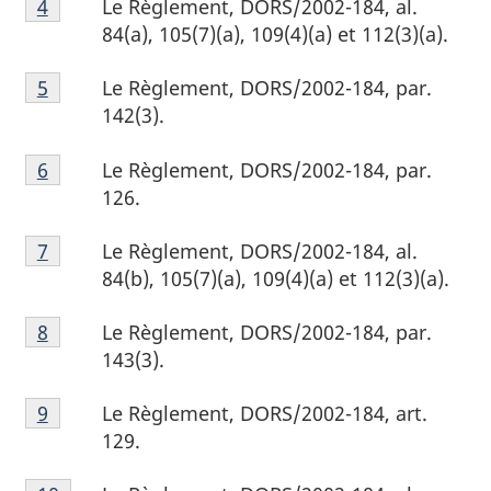
Le Règlement, DORS/2002-184, al.
Retour à la référence de la note de bas de page
4
de
page
84(a), 105(7)(a), 109(4)(a) et 112(3)(a).
bas
3
Note
de
Le Règlement, DORS/2002-184, par.
Retour à la référence de la note de bas de page
5
de
page
142(3).
bas
4
Note
de
Le Règlement, DORS/2002-184, par.
Retour à la référence de la note de bas de page
6
de
page
126.
bas
5
Note
de
Le Règlement, DORS/2002-184, al.
Retour à la référence de la note de bas de page
7
de
page
84(b), 105(7)(a), 109(4)(a) et 112(3)(a).
bas
6
Note
de
Le Règlement, DORS/2002-184, par.
Retour à la référence de la note de bas de page
8
de
page
143(3).
bas
7
Note
de
Le Règlement, DORS/2002-184, art.
Retour à la référence de la note de bas de page
9
de
page
129.
bas
8
Note
de