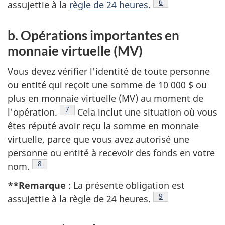
Note de bas de pa
6
assujettie à la
règle de 24 heures
.
b. Opérations importantes en
monnaie virtuelle (MV)
Vous devez vérifier l'identité de toute personne
ou entité qui reçoit une somme de 10 000 $ ou
plus en monnaie virtuelle (MV) au moment de
Note de bas de page
7
l'opération.
Cela inclut une situation où vous
êtes réputé avoir reçu la somme en monnaie
virtuelle, parce que vous avez autorisé une
personne ou entité à recevoir des fonds en votre
Note de bas de page
8
nom.
**Remarque
: La présente obligation est
Note de bas de pa
9
assujettie à la règle de 24 heures.