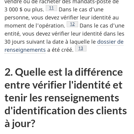
vendre ou de racheter des mandats-poste de
Note de bas de page
11
3 000 $ ou plus.
Dans le cas d'une
personne, vous devez vérifier leur identité au
Note de bas de page
12
moment de l'opération.
Dans le cas d'une
entité, vous devez vérifier leur identité dans les
30 jours suivant la date à laquelle le
dossier de
Note de bas de page
13
renseignements
a été créé.
2. Quelle est la différence
entre vérifier l'identité et
tenir les renseignements
d'identification des clients
à jour?