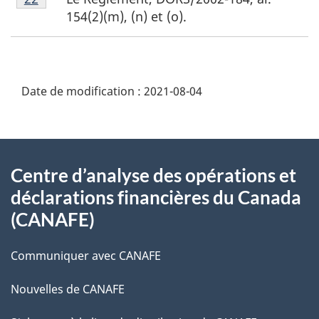
de
page
154(2)(m), (n) et (o).
bas
21
de
page
22
Date de modification :
2021-08-04
À
Centre d’analyse des opérations et
propos
déclarations financières du Canada
de
(CANAFE)
ce
Communiquer avec CANAFE
site
Nouvelles de CANAFE