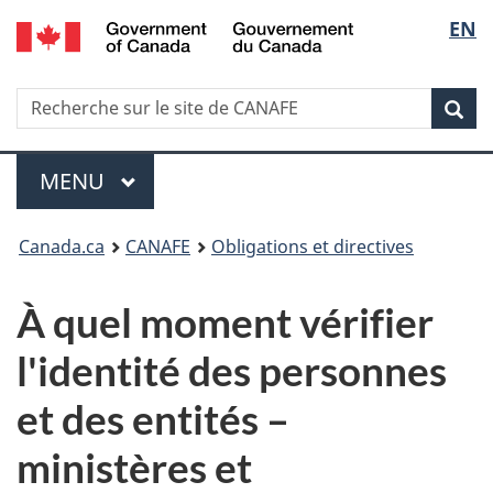
/
Sélec
EN
Passer
Passer
Passer
Government
au
à
à
de
of
contenu
Au
la
Canada
Recherche
Recherche
principal
sujet
version
Rec
la
sur
du
HTML
le
gouvernement
simplifiée
langu
Menu
site
MENU
PRINCIPAL
de
Vous
CANAFE
Canada.ca
CANAFE
Obligations et directives
êtes
À quel moment vérifier
ici
l'identité des personnes
:
et des entités –
ministères et