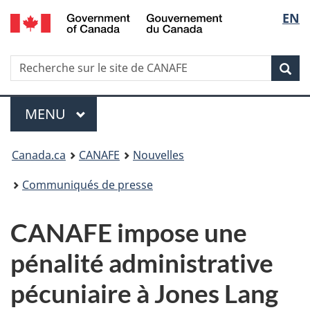
/
Sélec
EN
Passer
Passer
Passer
Government
au
à
à
de
of
contenu
Au
la
Canada
Recherche
Recherche
principal
sujet
version
Rec
la
sur
du
HTML
le
gouvernement
simplifiée
langu
Menu
site
MENU
PRINCIPAL
de
Vous
CANAFE
Canada.ca
CANAFE
Nouvelles
êtes
Communiqués de presse
ici
CANAFE impose une
:
pénalité administrative
pécuniaire à Jones Lang