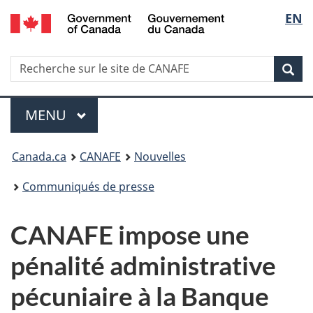
/
Sélec
EN
Passer
Passer
Passer
Government
au
à
à
de
of
contenu
Au
la
Canada
Recherche
Recherche
principal
sujet
version
Rec
la
sur
du
HTML
le
gouvernement
simplifiée
langu
Menu
site
MENU
PRINCIPAL
de
Vous
CANAFE
Canada.ca
CANAFE
Nouvelles
êtes
Communiqués de presse
ici
CANAFE impose une
:
pénalité administrative
pécuniaire à la Banque