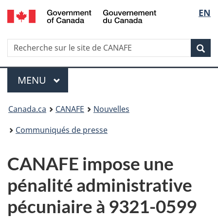
/
Sélec
EN
Passer
Passer
Passer
Government
au
à
à
de
of
contenu
Au
la
Canada
Recherche
Recherche
principal
sujet
version
Rec
la
sur
du
HTML
le
gouvernement
simplifiée
langu
Menu
site
MENU
PRINCIPAL
de
Vous
CANAFE
Canada.ca
CANAFE
Nouvelles
êtes
Communiqués de presse
ici
CANAFE impose une
:
pénalité administrative
pécuniaire à 9321-0599