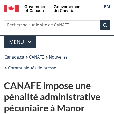
/
Sélec
EN
Passer
Passer
Passer
Government
au
à
à
de
of
contenu
Au
la
Canada
Recherche
Recherche
principal
sujet
version
Rec
la
sur
du
HTML
le
gouvernement
simplifiée
langu
Menu
site
MENU
PRINCIPAL
de
Vous
CANAFE
Canada.ca
CANAFE
Nouvelles
êtes
Communiqués de presse
ici
CANAFE impose une
:
pénalité administrative
pécuniaire à Manor