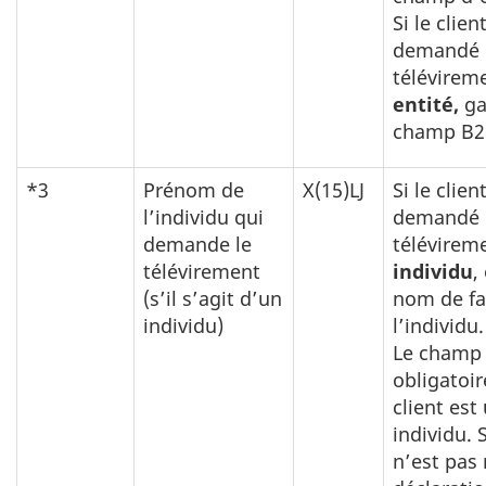
Si le clien
demandé 
télévirem
entité,
ga
champ B2 
*3
Prénom de
X(15)LJ
Si le clien
l’individu qui
demandé 
demande le
télévirem
télévirement
individu
,
(s’il s’agit d’un
nom de fa
individu)
l’individu.
Le champ 
obligatoire
client est
individu. 
n’est pas 