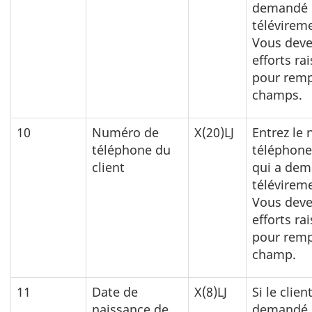
demandé 
télévirem
Vous deve
efforts ra
pour remp
champs.
10
Numéro de
X(20)LJ
Entrez le
téléphone du
téléphone
client
qui a dem
télévirem
Vous deve
efforts ra
pour remp
champ.
11
Date de
X(8)LJ
Si le clien
naissance de
demandé 