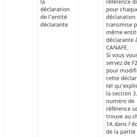
la
référence di
déclaration
pour chaqu
de l'entité
déclaration
déclarante
transmise p
même entit
déclarante 
CANAFE.
Si vous vou
servez de F
pour modifi
cette décla
tel qu'expli
la section 3
numéro de
référence s
trouve au 
1A dans l'é
de la partie