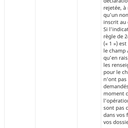
déclaratio
rejetée, à
qu’un nom
inscrit a
Si l’indic
règle de 
(« 1 ») es
le champ 
qu’en rais
les rense
pour le c
n’ont pas
demandés
moment 
l’opératio
sont pas 
dans vos f
vos dossie