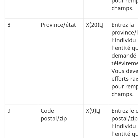
pour remp
champs.
8
Province/état
X(20)LJ
Entrez la
province/l
l’individu
l’entité qu
demandé 
télévirem
Vous deve
efforts ra
pour remp
champs.
9
Code
X(9)LJ
Entrez le 
postal/zip
postal/zip
l’individu
l’entité qu