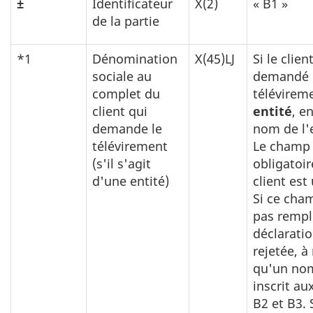
±
Identificateur
X(2)
« B1 »
de la partie
*1
Dénomination
X(45)LJ
Si le clien
sociale au
demandé 
complet du
télévirem
client qui
entité
, e
demande le
nom de l'e
télévirement
Le champ 
(s'il s'agit
obligatoire
d'une entité)
client est
Si ce cha
pas rempli
déclaratio
rejetée, à
qu'un nom
inscrit a
B2 et B3. 