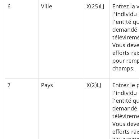
6
Ville
X(25)LJ
Entrez la v
l’individu
l’entité qu
demandé 
télévirem
Vous deve
efforts ra
pour remp
champs.
7
Pays
X(2)LJ
Entrez le 
l’individu
l’entité qu
demandé 
télévirem
Vous deve
efforts ra