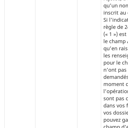
qu’un nom
inscrit a
Si l’indic
règle de 
(« 1 ») es
le champ 
qu’en rais
les rense
pour le c
n’ont pas
demandés
moment 
l’opératio
sont pas 
dans vos f
vos dossie
pouvez ga
champ d’