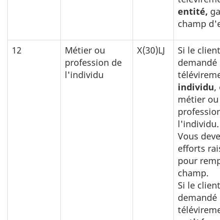
entité,
ga
champ d'
12
Métier ou
X(30)LJ
Si le clien
profession de
demandé 
l'individu
télévirem
individu
,
métier ou 
professio
l'individu.
Vous deve
efforts ra
pour remp
champ.
Si le clien
demandé 
télévirem