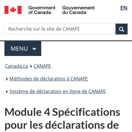
/
Sélec
EN
Passer
Passer
Passer
Government
au
à
à
de
of
contenu
Au
la
Canada
Recherche
Recherche
principal
sujet
version
Rec
la
sur
du
HTML
le
gouvernement
simplifiée
langu
Menu
site
MENU
PRINCIPAL
de
Vous
CANAFE
Canada.ca
CANAFE
êtes
Méthodes de déclaration à CANAFE
ici
Système de déclaration en ligne de CANAFE
:
Module 4 Spécifications
pour les déclarations de