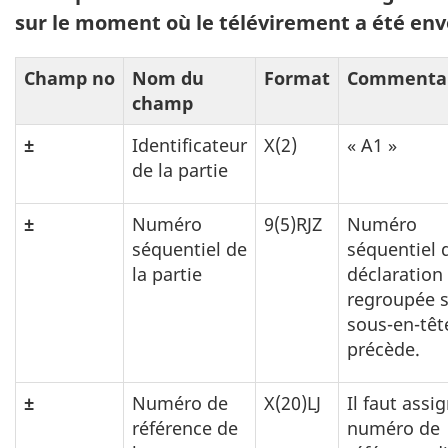
sur le moment où le télévirement a été env
Champ no
Nom du
Format
Commentai
champ
±
Identificateur
X(2)
« A1 »
de la partie
±
Numéro
9(5)RJZ
Numéro
séquentiel de
séquentiel 
la partie
déclaration
regroupée s
sous-en-têt
précède.
±
Numéro de
X(20)LJ
Il faut assi
référence de
numéro de