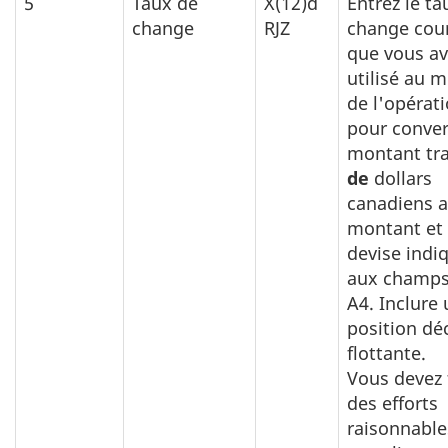
5
Taux de
X(12)d
Entrez le ta
change
RJZ
change cou
que vous av
utilisé au 
de l'opérat
pour convert
montant tra
de
dollars
canadiens 
montant et 
devise indi
aux champs
A4. Inclure
position dé
flottante.
Vous devez 
des efforts
raisonnable