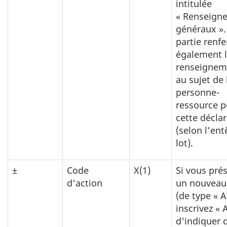
intitulée
« Renseign
généraux ».
partie renf
également 
renseignem
au sujet de 
personne-
ressource p
cette décla
(selon l'ent
lot).
±
Code
X(1)
Si vous pré
d'action
un nouveau 
(de type « A
inscrivez « A
d'indiquer q