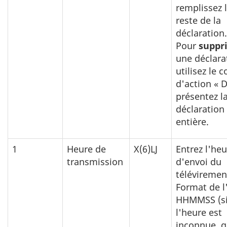
remplissez 
reste de la
déclaration
Pour
suppr
une déclara
utilisez le 
d'action « D
présentez l
déclaration
entière.
1
Heure de
X(6)LJ
Entrez l'he
transmission
d'envoi du
téléviremen
Format de l
HHMMSS (s
l'heure est
inconnue, g