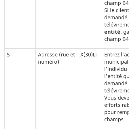
champ B4
Si le clien
demandé 
télévirem
entité,
ga
champ B4 
5
Adresse (rue et
X(30)LJ
Entrez l’a
numéro)
municipal
l’individu
l’entité qu
demandé 
télévirem
Vous deve
efforts ra
pour remp
champs.