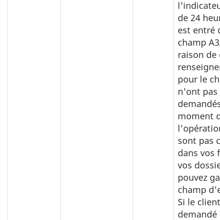
l'indicate
de 24 heur
est entré 
champ A3
raison de 
renseign
pour le c
n'ont pas
demandés
moment 
l'opératio
sont pas 
dans vos f
vos dossie
pouvez ga
champ d'
Si le clien
demandé 