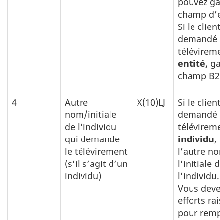
pouvez ga
champ d’
Si le clien
demandé 
télévirem
entité,
ga
champ B2 
4
Autre
X(10)LJ
Si le clien
nom/initiale
demandé 
de l’individu
télévirem
qui demande
individu
,
le télévirement
l’autre n
(s’il s’agit d’un
l’initiale 
individu)
l’individu.
Vous deve
efforts ra
pour rempl