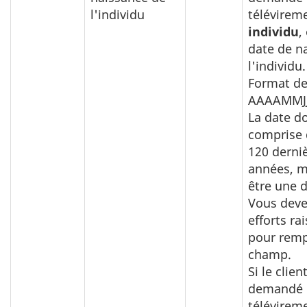
l'individu
télévirem
individu
,
date de n
l'individu.
Format de
AAAAMMJJ
La date do
comprise 
120 derni
années, m
être une d
Vous deve
efforts ra
pour remp
champ.
Si le clien
demandé 
télévirem