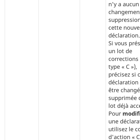
n'y a aucun
changement
suppressio
cette nouve
déclaratio
Si vous pré
un lot de
corrections
type « C »),
précisez si 
déclaration
être chang
supprimée 
lot déjà ac
Pour
modif
une déclara
utilisez le 
d'action « C