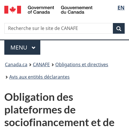
/
Sélec
EN
Passer
Passer
Passer
Government
au
à
à
de
of
contenu
Au
la
Canada
Recherche
Recherche
principal
sujet
version
Rec
la
sur
du
HTML
le
gouvernement
simplifiée
langu
Menu
site
MENU
PRINCIPAL
de
Vous
CANAFE
Canada.ca
CANAFE
Obligations et directives
êtes
Avis aux entités déclarantes
ici
Obligation des
:
plateformes de
sociofinancement et de