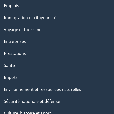
Thèmes
Emplois
et
Immigration et citoyenneté
sujets
Voyage et tourisme
Entreprises
Prestations
Santé
Impôts
Environnement et ressources naturelles
Sécurité nationale et défense
Culture, histoire et sport