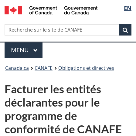
/
Sélec
EN
Passer
Passer
Passer
Government
au
à
à
de
of
contenu
Au
la
Canada
Recherche
Recherche
principal
sujet
version
Rec
la
sur
du
HTML
le
gouvernement
simplifiée
langu
Menu
site
MENU
PRINCIPAL
de
Vous
CANAFE
Canada.ca
CANAFE
Obligations et directives
êtes
Facturer les entités
ici
déclarantes pour le
:
programme de
conformité de CANAFE