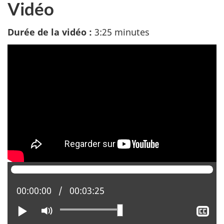
Vidéo
Durée de la vidéo :
3:25 minutes
Position actuelle :
00:00:00
Temps total :
00:03:25
Lire
Activer
Aff
le
le