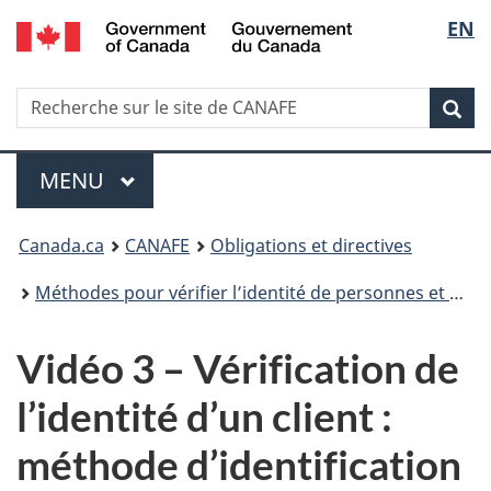
/
Sélec
EN
Passer
Passer
Passer
Government
au
à
à
de
of
contenu
Au
la
Canada
Recherche
Recherche
principal
sujet
version
Rec
la
sur
du
HTML
le
gouvernement
simplifiée
langu
Menu
site
MENU
PRINCIPAL
de
Vous
CANAFE
Canada.ca
CANAFE
Obligations et directives
êtes
Méthodes pour vérifier l’identité de personnes et d’entités
ici
Vidéo 3 – Vérification de
:
l’identité d’un client :
méthode d’identification