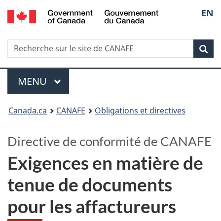
/
Sélec
EN
Passer
Passer
Passer
Government
au
à
à
de
of
contenu
Au
la
Canada
Recherche
Recherche
principal
sujet
version
Rec
la
sur
du
HTML
le
gouvernement
simplifiée
langu
Menu
site
MENU
PRINCIPAL
de
Vous
CANAFE
Canada.ca
CANAFE
Obligations et directives
êtes
Directive de conformité de CANAFE
ici
Exigences en matière de
:
tenue de documents
pour les affactureurs