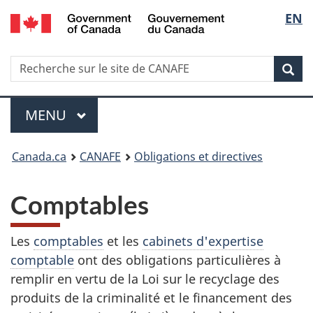
/
Sélec
EN
Passer
Passer
Passer
Government
au
à
à
de
of
contenu
Au
la
Canada
Recherche
Recherche
principal
sujet
version
Rec
la
sur
du
HTML
le
gouvernement
simplifiée
langu
Menu
site
MENU
PRINCIPAL
de
Vous
CANAFE
Canada.ca
CANAFE
Obligations et directives
êtes
Comptables
ici
:
Les
comptables
et les
cabinets d'expertise
comptable
ont des obligations particulières à
remplir en vertu de la Loi sur le recyclage des
produits de la criminalité et le financement des